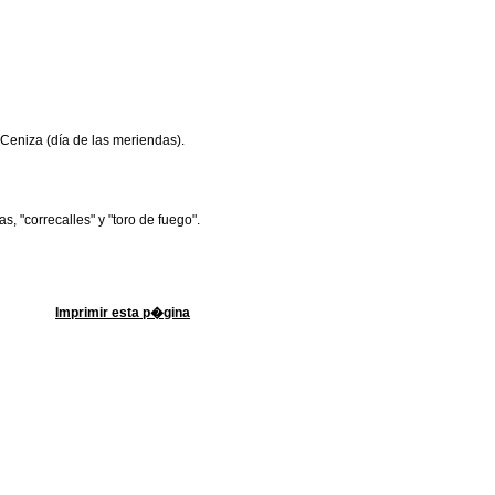
 Ceniza (día de las meriendas).
s, "correcalles" y "toro de fuego".
Imprimir esta p�gina