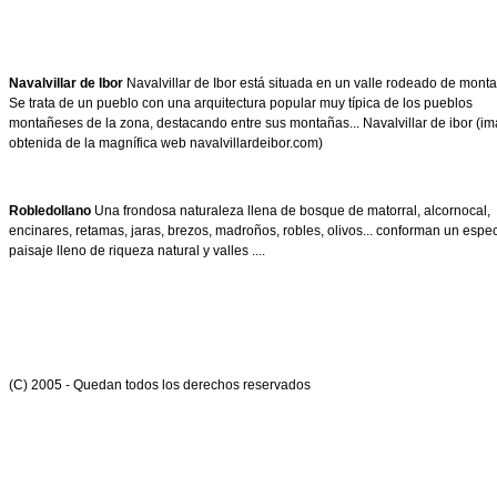
Navalvillar de Ibor
Navalvillar de Ibor está situada en un valle rodeado de mont
Se trata de un pueblo con una arquitectura popular muy típica de los pueblos
montañeses de la zona, destacando entre sus montañas... Navalvillar de ibor (i
obtenida de la magnífica web navalvillardeibor.com)
Robledollano
Una frondosa naturaleza llena de bosque de matorral, alcornocal,
encinares, retamas, jaras, brezos, madroños, robles, olivos... conforman un espe
paisaje lleno de riqueza natural y valles ....
(C) 2005 - Quedan todos los derechos reservados