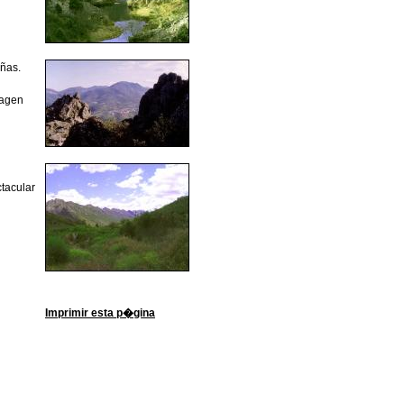
añas.
magen
ctacular
Imprimir esta p�gina