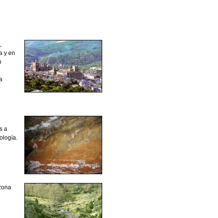
,
a y en
n
e
a
e
s a
ología.
 zona