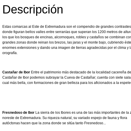
Descripción
Estas comarcas al Este de Extremadura son el compendio de grandes contrastes
donde figuran bellos valles entre serranías que superan los 1200 metros de altur
los que los bosques de encinas, alcornoques, robles y castaños se combinan co
grandes zonas donde reinan los brezos, las jaras y el monte bajo, cubriendo ést
enormes extensiones y dando una imagen de tierras agradecidas por el clima y l
orografía.
Castañar de Ibor
Entre el patrimonio más destacado de la localidad cacereña d
Castañar de Ibor podemos subrayar la Cueva de Castañar; cuenta con siete sala
cual más bella, con formaciones de gran belleza para los aficionados a la espele
Fresnedoso de Ibor
La sierra de los Ibores es una de las más importantes de la
noreste de Extremadura. Su riqueza natural, su variado espejo de fauna y flora
autóctonas hacen que la zona donde se sitúa tanto Fresnedoso...