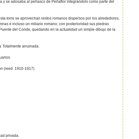
a y se adosaba al peñasco de Peñaflor integrándolo como parte del
esta torre se aprovechan restos romanos dispersos por los alrededores,
umnas e incluso un miliario romano; con posterioridad sus piedras
l Puente del Conde, quedando en la actualidad un simple dibujo de la
n
: Totalmente arruinada.
arios.
ón (reed. 1910-1917)
ad privada.