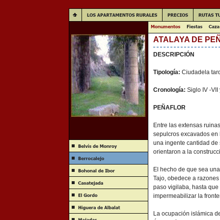
ATALAYA DE PE
DESCRIPCIÓN
Tipología:
Ciudadela tar
Cronología:
Siglo IV -VII
PEÑAFLOR
Entre las extensas ruinas
sepulcros excavados en l
una ingente cantidad de s
orientaron a la construc
El hecho de que sea una 
Tajo, obedece a razones 
paso vigilaba, hasta que
impermeabilizar la fronte
La ocupación islámica de