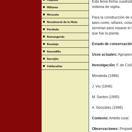
Ésta tenía forma cuadrad
sistema de vigilia.
Para la construcción de 
tales como, sillares, col
servirían para reparar e
que fue la planta.
Estado de conservació
Usos actuales:
Agropecu
Investigación:
F. de Col
Moraleda (1988)
J. Viu (1846)
M. Santos (1995)
A. González (1996)
Contexto:
Ambito rural.
Observaciones:
Propied