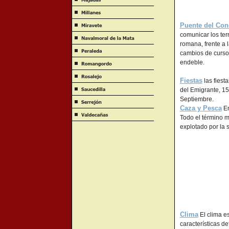
Puente del Con
comunicar los terr
romana, frente a l
cambios de curso 
endeble.
Fiestas
las fiest
del Emigrante, 15
Septiembre.
Caza y Pesca
En
Todo el término 
explotado por la 
Clima
El clima e
características def