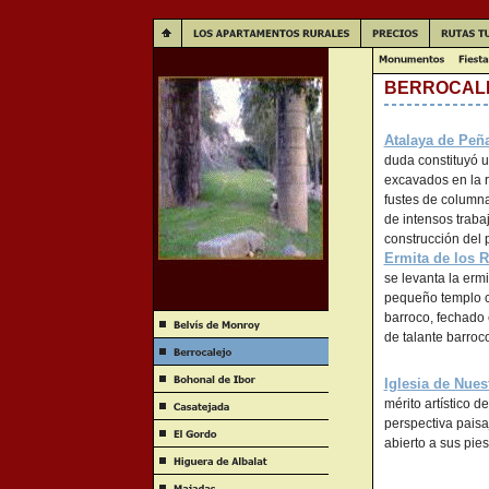
BERROCAL
Atalaya de Peña
duda constituyó u
excavados en la r
fustes de columna
de intensos trabaj
construcción del
Ermita de los 
se levanta la erm
pequeño templo cu
barroco, fechado
de talante barroc
Iglesia de Nues
mérito artístico d
perspectiva paisa
abierto a sus pies