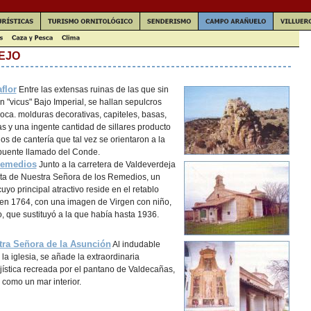
EJO
flor
Entre las extensas ruinas de las que sin
n "vicus" Bajo Imperial, se hallan sepulcros
oca. molduras decorativas, capiteles, basas,
s y una ingente cantidad de sillares producto
os de cantería que tal vez se orientaron a la
 puente llamado del Conde.
Remedios
Junto a la carretera de Valdeverdeja
ita de Nuestra Señora de los Remedios, un
yo principal atractivo reside en el retablo
 en 1764, con una imagen de Virgen con niño,
o, que sustituyó a la que había hasta 1936.
tra Señora de la Asunción
Al indudable
e la iglesia, se añade la extraordinaria
jística recreada por el pantano de Valdecañas,
 como un mar interior.