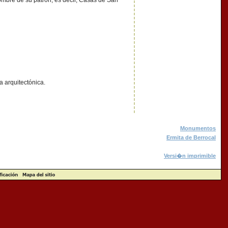
mbre de su patrón, es decir, Casas de San
a arquitectónica.
Monumentos
Ermita de Berrocal
Versi�n imprimible